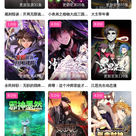
更新至第31集
更新至第05集
更新至第55集
规则怪谈：开局无限诡币动态漫
小表弟之植物大战三国动态漫
大主宰年番
1.0分
4.0分
8.0分
更新至第43集
更新至第108集
更新至第139集
全民转职：无职的我终结了神明！动态漫
师尊：这个冲师逆徒才不是圣子动态漫
江思先生动态漫
8.0分
5.0分
4.0分