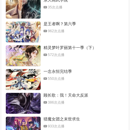
35次点播
是王者啊？第六季
962次点播
精灵梦叶罗丽第十一季（下）
572次点播
​一念永恒完结季​
550次点播
顾长歌：我！天命大反派
386次点播
猎魔女团之末世求生
933次点播