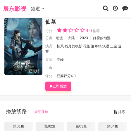
当前位置：
辰东影视
动漫
仙墓
辰东影视
频道
仙墓
4.0
打分：
推荐
分类：
动漫
大陆
2023
好看的动漫
演员：
楠风
残月的枫影
花笙
洛寒鸦
漠漠
三金
遂
非
导演：
高峰
主角：
已完结
评分：
豆瓣评分
4.0
立即播放
播放线路
如意播放
排序
第01集
第02集
第03集
第04集