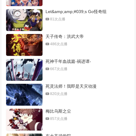
Let&amp;amp;#039;s Go怪奇组
81次点播
天子传奇：洪武大帝
486次点播
死神千年血战篇-祸进谭-
667次点播
死灵法师！我即是天灾动漫
820次点播
梅比乌斯之尘
857次点播
东大高武学院