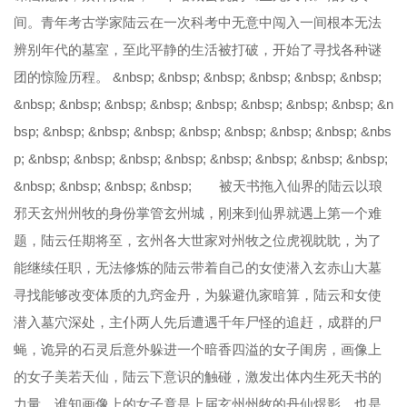
间。青年考古学家陆云在一次科考中无意中闯入一间根本无法
第49集
第50集
第51集
第52集
辨别年代的墓室，至此平静的生活被打破，开始了寻找各种谜
第53集
第54集
第55集
第56集
团的惊险历程。 &nbsp; &nbsp; &nbsp; &nbsp; &nbsp; &nbsp;
&nbsp; &nbsp; &nbsp; &nbsp; &nbsp; &nbsp; &nbsp; &nbsp; &n
第57集
第58集
第59集
第60集
bsp; &nbsp; &nbsp; &nbsp; &nbsp; &nbsp; &nbsp; &nbsp; &nbs
p; &nbsp; &nbsp; &nbsp; &nbsp; &nbsp; &nbsp; &nbsp; &nbsp;
&nbsp; &nbsp; &nbsp; &nbsp; 被天书拖入仙界的陆云以琅
邪天玄州州牧的身份掌管玄州城，刚来到仙界就遇上第一个难
题，陆云任期将至，玄州各大世家对州牧之位虎视眈眈，为了
能继续任职，无法修炼的陆云带着自己的女使潜入玄赤山大墓
寻找能够改变体质的九窍金丹，为躲避仇家暗算，陆云和女使
潜入墓穴深处，主仆两人先后遭遇千年尸怪的追赶，成群的尸
蝇，诡异的石灵后意外躲进一个暗香四溢的女子闺房，画像上
的女子美若天仙，陆云下意识的触碰，激发出体内生死天书的
力量，谁知画像上的女子竟是上届玄州州牧的丹仙煜影，也是