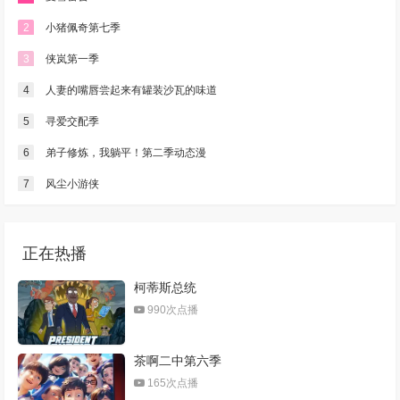
2
小猪佩奇第七季
3
侠岚第一季
4
人妻的嘴唇尝起来有罐装沙瓦的味道
5
寻爱交配季
6
弟子修炼，我躺平！第二季动态漫
7
风尘小游侠
正在热播
柯蒂斯总统
990次点播
茶啊二中第六季
165次点播