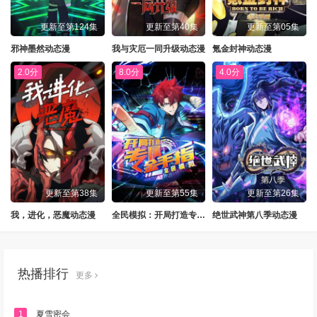
更新至第124集
更新至第40集
更新至第05集
邪神墨然动态漫
我与灾厄一同升级动态漫
氪金封神动态漫
2.0分
8.0分
4.0分
更新至第38集
更新至第55集
更新至第26集
我，进化，恶魔动态漫
全民模拟：开局打造专属金手指动态漫
绝世武神第八季动态漫
热播排行
更多
1
夏雪密会