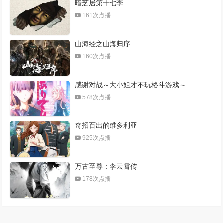
暗芝居第十七季
161次点播
山海经之山海归序
160次点播
感谢对战～大小姐才不玩格斗游戏～
578次点播
奇招百出的维多利亚
925次点播
万古至尊：李云霄传
178次点播