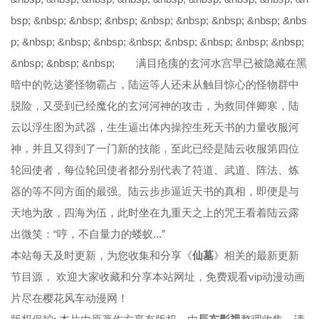
bsp; &nbsp; &nbsp; &nbsp; &nbsp; &nbsp; &nbsp; &nbsp; &nbs
p; &nbsp; &nbsp; &nbsp; &nbsp; &nbsp; &nbsp; &nbsp; &nbsp;
&nbsp; &nbsp; &nbsp; 满目疮痍的玄河水宫早已被隐藏在黑
暗中的乾达婆怪物霸占，陆运等人还未从触目惊心的怪物群中
脱险，又受到已经魔化的玄河河神的攻击，为救同伴卿寒，陆
云以浮生图为武器，生生逼出体内操控生死天书的力量收服河
神，并且又得到了一门新的技能，至此已经是陆云收服第四位
轮回使者，每位轮回使者都分别代表了符道、武道、阵法、炼
器的等不同方面的最强。陆云步步逼近天书的真相，即便是与
天地为敌，四海为伍，此时坐在九重天之上的咒王看着陆云露
出微笑：“哼，不自量力的蝼蚁...”
本站每天及时更新，为您收集和分享《
仙墓
》相关的最新更新
节目源， 欢迎大家收藏和分享本站网址，免费观看vip动漫动画
片尽在樱花风车动漫网！