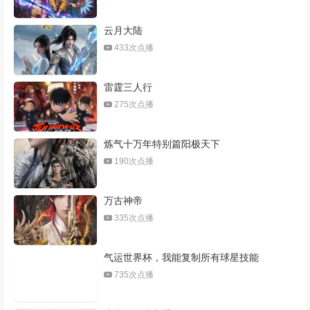
云月大陆
433次点播
雷霆三人行
275次点播
炼气十万年特别篇阳极天下
190次点播
万古神帝
335次点播
气运世界杯，我能复制所有球星技能
735次点播