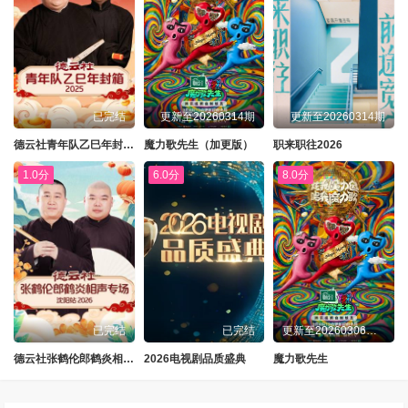
已完结
更新至20260314期
更新至20260314期
德云社青年队乙巳年封箱2025
魔力歌先生（加更版）
职来职往2026
1.0分
6.0分
8.0分
已完结
已完结
更新至20260306先导片
德云社张鹤伦郎鹤炎相声专场沈阳站2026
2026电视剧品质盛典
魔力歌先生