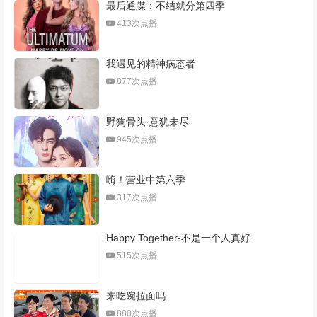
最后通牒：不结就分第四季
413次点播
我遇见的精神病态者
877次点播
野狗骨头·意犹未尽
945次点播
嗨！营业中第六季
317次点播
Happy Together-不是一个人真好
515次点播
来吃碗拉面吗
880次点播