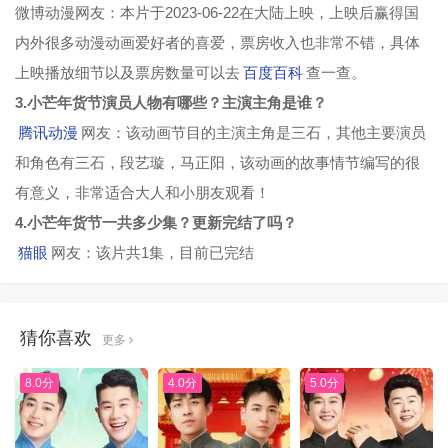
微博动漫网友：本片于2023-06-22在大陆上映，上映后赢得国
内外很多动漫动画爱好者的喜爱，票房收入也非常不错，具体
上映播放细节以及票房数量可以去
百度百科
查一查。
3.小芒年货节演员人物有哪些？主演主角是谁？
腾讯动漫
网友：该动画节目的主演主角是三石，其他主要演员
和角色有三石，段艺璇，马正阳，该动画的故事情节编写的很
有意义，非常适合大人和小朋友观看！
4.小芒年货节一共多少集？更新完结了吗？
猫眼
网友：该片共1集，目前已完结
猜你喜欢
更多
8.0分
4.0分
5.0分