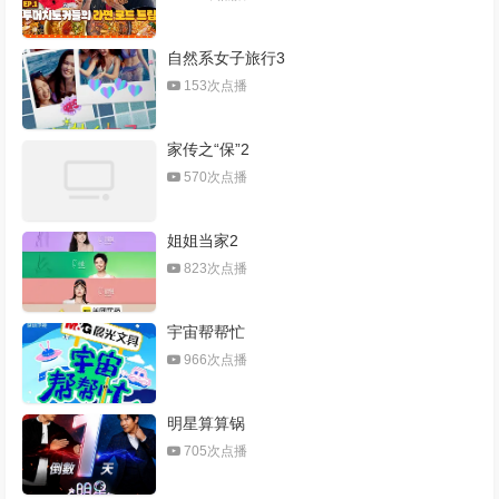
自然系女子旅行3
153次点播
家传之“保”2
570次点播
姐姐当家2
823次点播
宇宙帮帮忙
966次点播
明星算算锅
705次点播