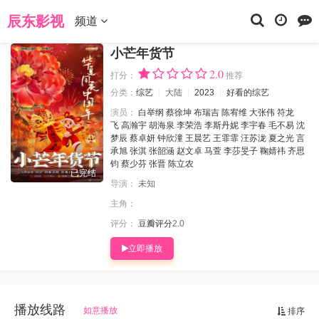
当前位置：
辰东影视
综艺
小芒年货节
辰东影视
频道
小芒年货节
2.0
打分：
推荐
分类：
综艺
大陆
2023
好看的综艺
演员：
白举纲
蔡徐坤
布瑞吉
陈宥维
大张伟
符龙
飞
高瀚宇
胡海泉
李荣浩
李斯丹妮
李宇春
毛不易
沈
梦辰
蔡卓妍
钟欣潼
王晨艺
王霏霏
汪苏泷
夏之光
言
承旭
张淇
张韶涵
赵文卓
马萱
李莎旻子
鞠婧祎
齐思
钧
蔡少芬
张晋
陈立农
已完结
导演：
未知
主角：
评分：
豆瓣评分
2.0
立即播放
播放线路
如意播放
排序