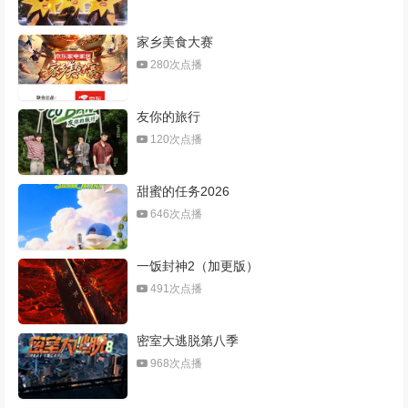
家乡美食大赛
280次点播
友你的旅行
120次点播
甜蜜的任务2026
646次点播
一饭封神2（加更版）
491次点播
密室大逃脱第八季
968次点播