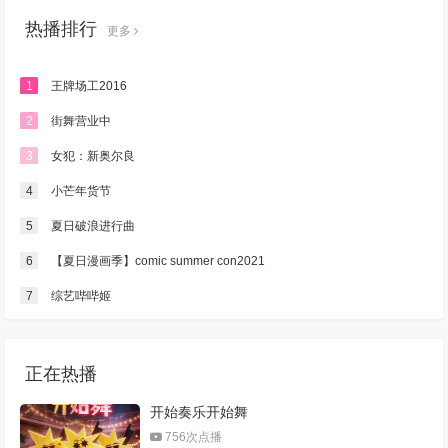
热播排行
更多
1
王牌场工2016
2
街舞营业中
3
女犯：新奥尔良
4
小芒年货节
5
夏日破浪进行曲
6
【夏日漫画季】comic summer con2021
7
综艺哔哔姬
正在热播
开始奏乐开始舞
756次点播