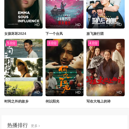
HD
HD
HD
女孩坏坏2024
下一个台风
放飞旅行团
5.0分
3.0分
4.0分
HD
HD
HD
时间之外的故乡
何以阳光
写在大地上的诗
热播排行
更多