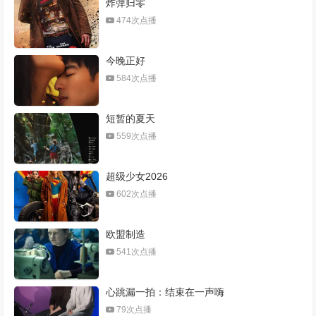
炸弹归零
474次点播
今晚正好
584次点播
短暂的夏天
559次点播
超级少女2026
602次点播
欧盟制造
541次点播
心跳漏一拍：结束在一声嗨
79次点播