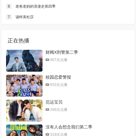
6
老爸老妈的浪漫史第四季
7
谜样美杜莎
正在热播
财阀X刑警第二季
907次点播
校园恋爱警报
932次点播
厄运宝贝
266次点播
没有人会想念我们第二季
319次点播