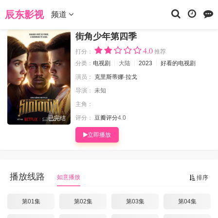
当前位置：
辰东影视
电视剧
街角少年第四季
辰东影视
频道
街角少年第四季
4.0
打分：
推荐
分类：
电视剧
大陆
2023
好看的电视剧
演员：
克里斯蒂娜·拉戈
导演：
未知
主角：
评分：
豆瓣评分
4.0
已完结
立即播放
播放线路
如意播放
排序
第01集
第02集
第03集
第04集