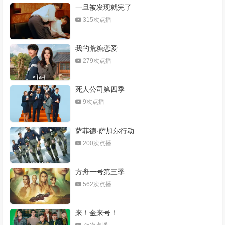
一旦被发现就完了
315次点播
我的荒糖恋爱
279次点播
死人公司第四季
9次点播
萨菲德·萨加尔行动
200次点播
方舟一号第三季
562次点播
来！金来号！