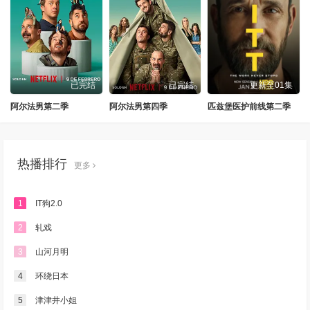
已完结
已完结
更新至01集
阿尔法男第二季
阿尔法男第四季
匹兹堡医护前线第二季
热播排行
更多
1
IT狗2.0
2
轧戏
3
山河月明
4
环绕日本
5
津津井小姐