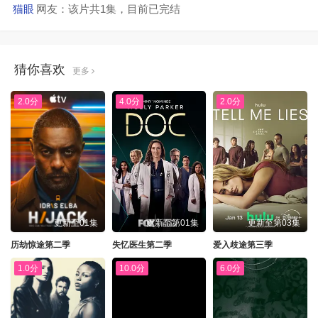
猫眼
网友：该片共1集，目前已完结
猜你喜欢
更多
2.0分
4.0分
2.0分
更新至01集
更新至第01集
更新至第03集
历劫惊途第二季
失忆医生第二季
爱入歧途第三季
1.0分
10.0分
6.0分