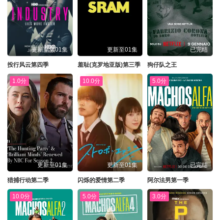
更新至第01集
更新至01集
已完结
投行风云第四季
羞耻(克罗地亚版)第三季
狗仔队之王
1.0分
10.0分
5.0分
更新至01集
更新至01集
已完结
猎捕行动第二季
闪烁的爱情第二季
阿尔法男第一季
10.0分
5.0分
3.0分