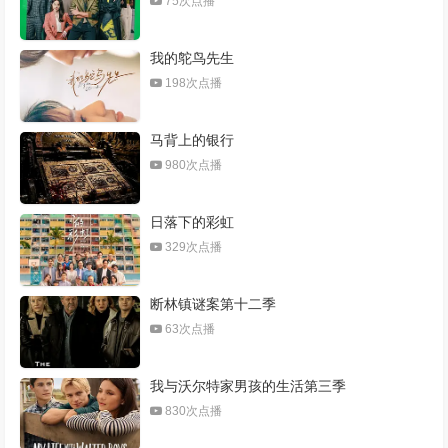
75次点播
我的鸵鸟先生
198次点播
马背上的银行
980次点播
日落下的彩虹
329次点播
断林镇谜案第十二季
63次点播
我与沃尔特家男孩的生活第三季
830次点播