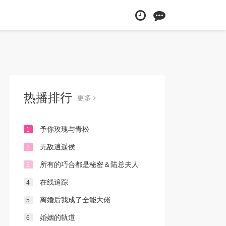
热播排行
更多
予你玫瑰与青松
1
无敌逍遥侯
2
所有的巧合都是秘密＆陆总夫人
3
她只想离婚
在线追踪
4
离婚后我成了全能大佬
5
婚姻的轨道
6