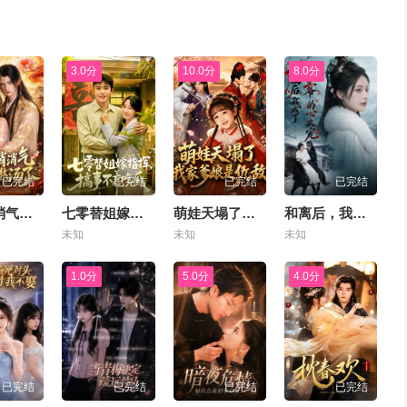
3.0分
10.0分
8.0分
已完结
已完结
已完结
已完结
王爷消消气：王妃熬汤了
七零替姐嫁指挥，搞事不忘吃瓜
萌娃天塌了，我家爹娘是仇敌＆枕边刺客，与我假婚谋天下
和离后，我成了王爷的心尖宠
未知
未知
未知
1.0分
5.0分
4.0分
已完结
已完结
已完结
已完结