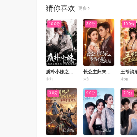
猜你喜欢
更多
10.0分
3.0分
10.0分
已完结
已完结
质朴小妹之看我小妹勇闯千金文
长公主归来，专治不服
未知
未知
未知
3.0分
9.0分
7.0分
已完结
已完结