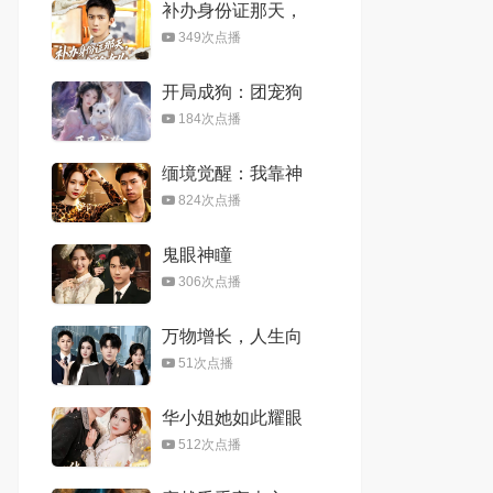
补办身份证那天，
我凭白多了个女儿
349次点播
开局成狗：团宠狗
师妹，我的师门全
184次点播
是大妖2
缅境觉醒：我靠神
眼破局求生
824次点播
鬼眼神瞳
306次点播
万物增长，人生向
上
51次点播
华小姐她如此耀眼
夺目
512次点播