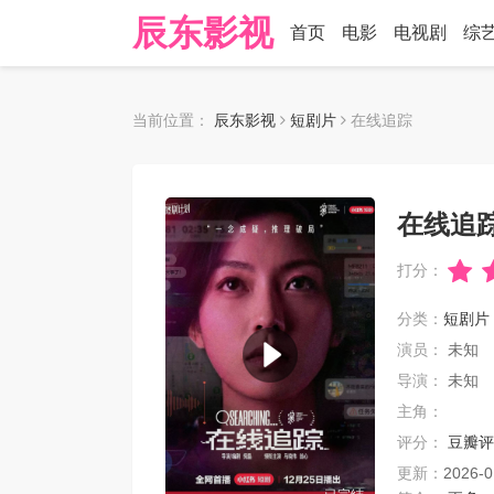
辰东影视
首页
电影
电视剧
综
当前位置：
辰东影视
短剧片
在线追踪
在线追
打分：
分类：
短剧片
演员：
未知
导演：
未知
主角：
评分：
豆瓣评
更新：
2026-0