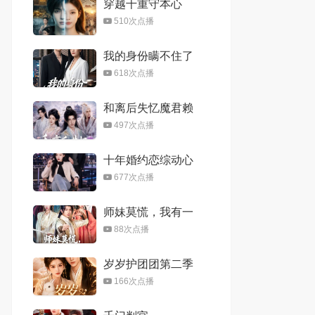
穿越千重守本心
510次点播
我的身份瞒不住了
618次点播
和离后失忆魔君赖
上我
497次点播
十年婚约恋综动心
677次点播
师妹莫慌，我有一
剑平天下
88次点播
岁岁护团团第二季
166次点播