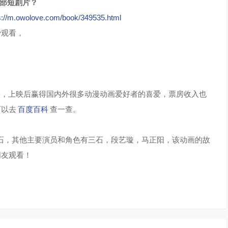
这部短剧片？
s://m.owolove.com/book/349535.html
费观看，
？
陆上映，上映后赢得国内外很多动漫动画爱好者的喜爱，票房收入也
可以去
百度百科
查一查。
石，其他主要演员和角色有三石，段艺璇，马正阳，该动画的故
朋友观看！