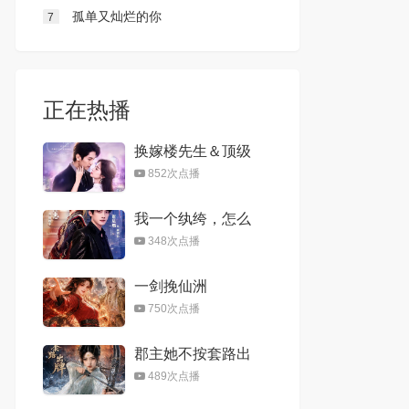
孤单又灿烂的你
7
正在热播
换嫁楼先生＆顶级
偏宠：楼先生他蓄
852次点播
谋成婚
我一个纨绔，怎么
镇得住太后娘娘
348次点播
一剑挽仙洲
750次点播
郡主她不按套路出
牌
489次点播