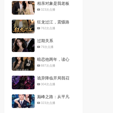
相亲对象是我老板
323次点播
狂龙过江，震慑路
怒症司机
762次点播
过期关系
79次点播
暗恋他两年，读心
后我醒了
887次点播
诡异降临开局我召
唤黑白无常第三季
304次点播
巅峰之路：从平凡
到传奇
323次点播