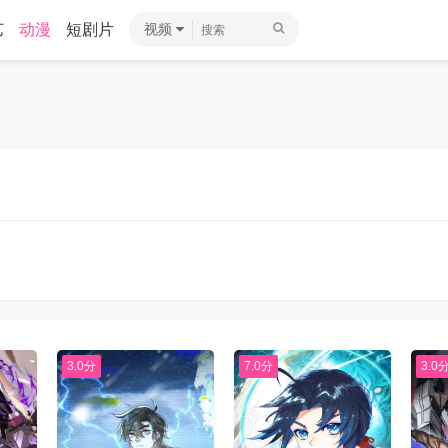
艺
动漫
短剧片
视频
3.0分
7.0分
3.0