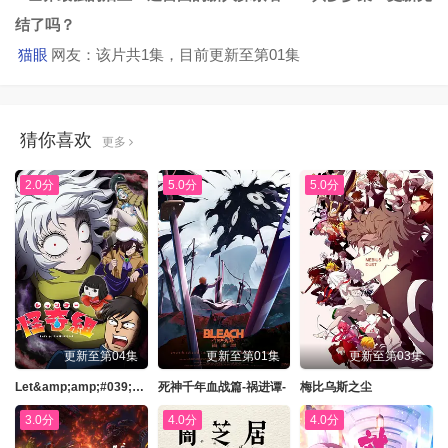
结了吗？
猫眼
网友：该片共1集，目前更新至第01集
猜你喜欢
更多
2.0分
5.0分
5.0分
更新至第04集
更新至第01集
更新至第03集
Let&amp;amp;#039;s Go怪奇组
死神千年血战篇-祸进谭-
梅比乌斯之尘
3.0分
4.0分
4.0分