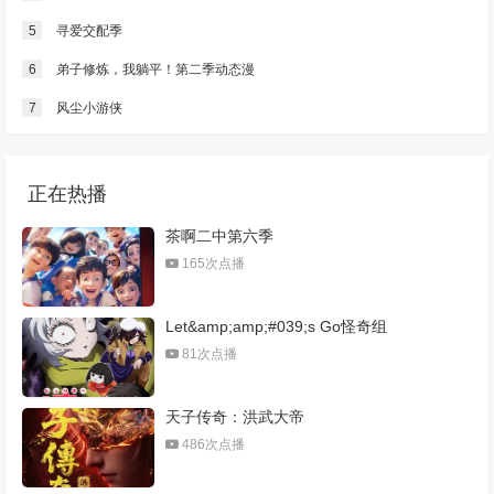
5
寻爱交配季
6
弟子修炼，我躺平！第二季动态漫
7
风尘小游侠
正在热播
茶啊二中第六季
165次点播
Let&amp;amp;#039;s Go怪奇组
81次点播
天子传奇：洪武大帝
486次点播