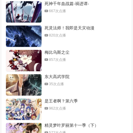
死神千年血战篇-祸进谭-
667次点播
死灵法师！我即是天灾动漫
820次点播
梅比乌斯之尘
857次点播
东大高武学院
35次点播
是王者啊？第六季
962次点播
精灵梦叶罗丽第十一季（下）
572次点播