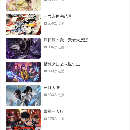
​一念永恒完结季​
550次点播
顾长歌：我！天命大反派
386次点播
猎魔女团之末世求生
933次点播
云月大陆
433次点播
雷霆三人行
275次点播