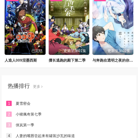
已完结
更新至第01集
更新至第02集
人造人009涅墨西斯
擅长逃跑的殿下第二季
与奔跑在透明之夜的你，谈一场看不见的恋爱
热播排行
更多
1
夏雪密会
2
小猪佩奇第七季
3
侠岚第一季
4
人妻的嘴唇尝起来有罐装沙瓦的味道