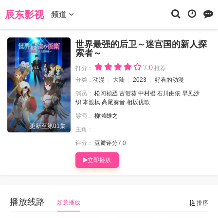
当前位置：
辰东影视
动漫
世界最强的后卫～迷宫国的新人探索者
辰东影视
频道
～
世界最强的后卫～迷宫国的新人探
索者～
7.0
打分：
推荐
分类：
动漫
大陆
2023
好看的动漫
演员：
松冈祯丞
古贺葵
中村樱
石川由依
早见沙
织
本渡枫
高尾奏音
相坂优歌
导演：
柳濑雄之
更新至第01集
主角：
评分：
豆瓣评分
7.0
立即播放
播放线路
如意播放
排序