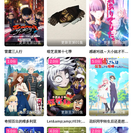
更新至第03集
更新至第01集
更新至第03集
雷霆三人行
暗芝居第十七季
感谢对战～大小姐才不玩格斗游戏～
1.0分
2.0分
5.0分
更新至第03集
更新至第03集
更新至第02集
奇招百出的维多利亚
Let&amp;amp;#039;s Go怪奇组
花织同学转生后还是想干架
5.0分
4.0分
2.0分