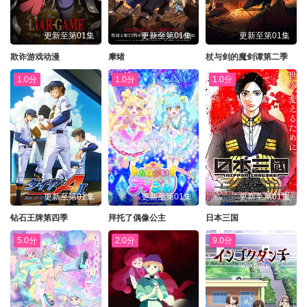
更新至第01集
更新至第01集
更新至第01集
欺诈游戏动漫
摩绪
杖与剑的魔剑谭第二季
1.0分
1.0分
1.0分
更新至第01集
更新至第01集
更新至第01集
钻石王牌第四季
拜托了偶像公主
日本三国
5.0分
2.0分
9.0分