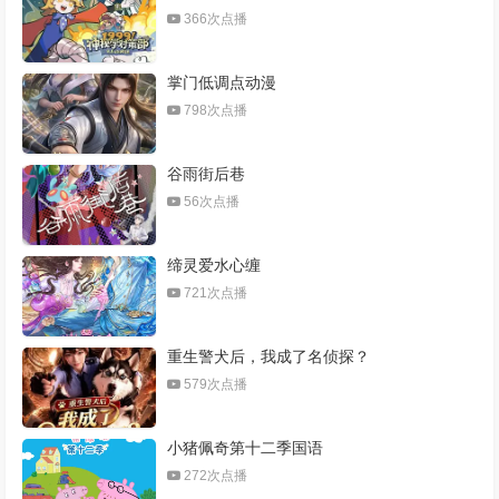
366次点播
掌门低调点动漫
798次点播
谷雨街后巷
56次点播
缔灵爱水心缠
721次点播
重生警犬后，我成了名侦探？
579次点播
小猪佩奇第十二季国语
272次点播