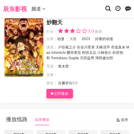
当前位置：
辰东影视
动漫
炒翻天
辰东影视
频道
炒翻天
5.0
打分：
推荐
分类：
动漫
大陆
2023
好看的动漫
演员：
户谷菊之介
长谷川育美
天崎滉平
市道真央
M
ao
Ichimichi
樱井孝宏
村田太志
小林裕介
杉田智
和
Tomokazu
Sugita
天田益男
津田健次郎
导演：
青木荣
更新至第01集
主角：
评分：
豆瓣评分
5.0
立即播放
播放线路
如意播放
排序