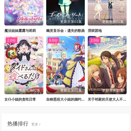
更新至第01集
更新至第01集
更新至第01集
魔法姐妹露露与莉莉
幽灵音乐会：遗失的歌曲
淫狱团地
2.0分
8.0分
2.0分
更新至第02集
更新至第01集
更新至第01集
女仆小姐的贪吃日常
自称恶役大小姐的婚约者观察记录。
关于邻家的天使大人不知不觉把我惯成了废人这档子事第二季
热播排行
更多