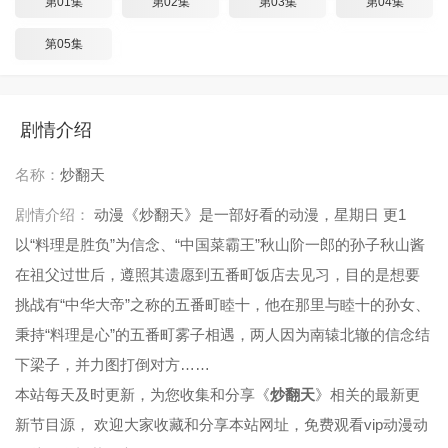
第01集
第02集
第03集
第04集
第05集
剧情介绍
名称：
炒翻天
剧情介绍：
动漫《炒翻天》是一部好看的动漫，星期日 更1
以“料理是胜负”为信念、“中国菜霸王”秋山阶一郎的孙子秋山酱
在祖父过世后，遵照其遗愿到五番町饭店去见习，目的是想要
挑战有“中华大帝”之称的五番町睦十，他在那里与睦十的孙女、
秉持“料理是心”的五番町雾子相遇，两人因为南辕北辙的信念结
下梁子，并力图打倒对方……
本站每天及时更新，为您收集和分享《
炒翻天
》相关的最新更
新节目源， 欢迎大家收藏和分享本站网址，免费观看vip动漫动