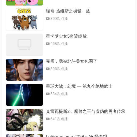
瑞奇·热维斯之街猫一族
899次点播
星卡梦少女5奇迹绽放
468次点播
完蛋，我被北斗美女包围了
596次点播
星球大战：幻境 — 第九个绝地武士
534次点播
克雷瓦提斯2：魔兽之王与虚伪的勇者传承
641次点播
Let&amp;amp;#039;s Go怪奇组