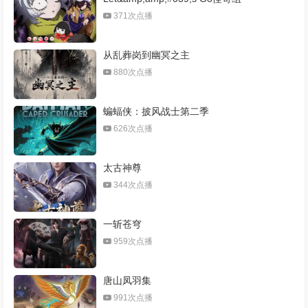
371次点播
从乱葬岗到幽冥之主
880次点播
蝙蝠侠：披风战士第二季
626次点播
太古神尊
344次点播
一斩苍穹
959次点播
唐山凤羽集
991次点播