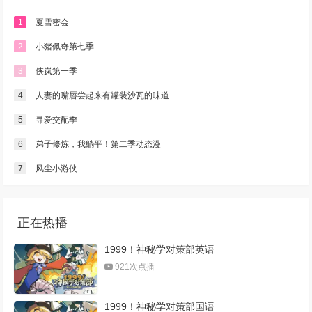
1
夏雪密会
2
小猪佩奇第七季
3
侠岚第一季
4
人妻的嘴唇尝起来有罐装沙瓦的味道
5
寻爱交配季
6
弟子修炼，我躺平！第二季动态漫
7
风尘小游侠
正在热播
1999！神秘学对策部英语
921次点播
1999！神秘学对策部国语