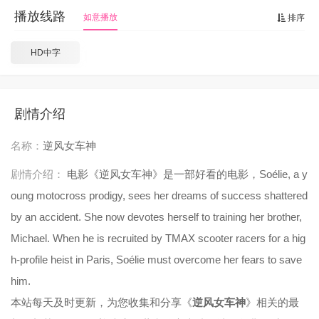
播放线路
如意播放
排序
HD中字
剧情介绍
名称：
逆风女车神
剧情介绍：
电影《逆风女车神》是一部好看的电影，Soélie, a y
oung motocross prodigy, sees her dreams of success shattered
by an accident. She now devotes herself to training her brother,
Michael. When he is recruited by TMAX scooter racers for a hig
h-profile heist in Paris, Soélie must overcome her fears to save
him.
本站每天及时更新，为您收集和分享《
逆风女车神
》相关的最