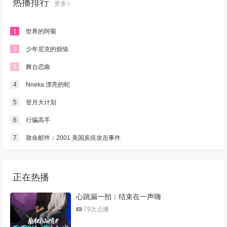
热播排行
更多
1
世界的阿菊
2
少年尼克的烦恼
3
舞台恋曲
4
Nneka 漂亮的蛇
5
登月大计划
6
行骗高手
7
致命邮件：2001 美国炭疽攻击事件
正在热播
心跳漏一拍：结束在一声嗨
79次点播