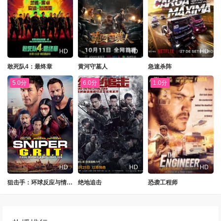
HD
HD
HD
敢死队4：最终章
黄河守墓人
急速杀阵
5.0分
6.0分
1.0分
HD
HD
HD
狙击手：环球反应与情报小组
绝地追击
恐袭工程师