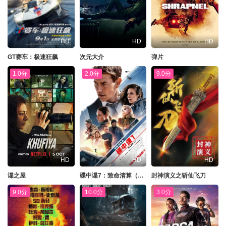
HD
HD
HD
GT赛车：极速狂飙
次元大介
弹片
1.0分
2.0分
9.0分
HD
HD
HD
谍之屋
碟中谍7：致命清算（上）
封神演义之斩仙飞刀
9.0分
10.0分
3.0分