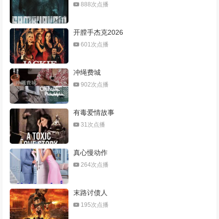
888次点播
开膛手杰克2026
601次点播
冲绳费城
902次点播
有毒爱情故事
31次点播
真心慢动作
264次点播
末路讨债人
195次点播