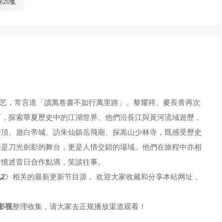
第20集
综艺，常言道「讀萬卷書不如行萬里路」。黎耀祥、麥長青再次
河，探索華夏歷史中的江湖世界。他們沿長江與黃河流域遊歷，
金頂、遊白帝城、訪朱仙鎮岳飛廟、探嵩山少林寺，既感受歷史
僅是刀光劍影的舞台，更是人情交錯的場域。他們在旅程中亦相
，憶述昔日合作點滴，笑談往事。
2
》相关的最新更新节目源， 欢迎大家收藏和分享本站网址，
！
影视
整理收集，请大家去正规播放渠道观看！