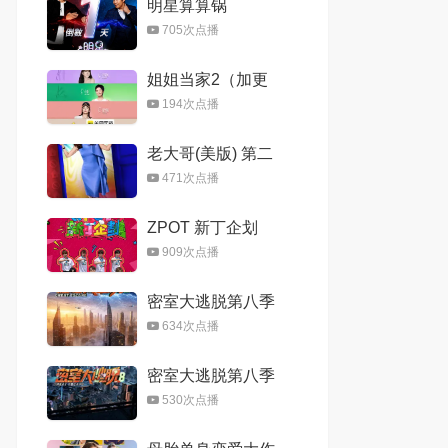
明星算算锅
705次点播
姐姐当家2（加更
版）
194次点播
老大哥(美版) 第二
十八季
471次点播
ZPOT 新丁企划
909次点播
密室大逃脱第八季
大神版
634次点播
密室大逃脱第八季
（加更版）
530次点播