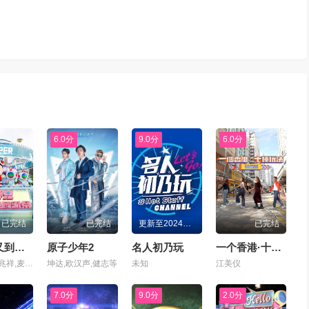
6.0分
9.0分
6.0分
已完结
已完结
更新至20241220
已完结
大师兄又到圣诞感谢祭
原子少年2
名人初乃玩
一个香港·十种玩法·过节篇
钱嘉乐,阮兆祥,麦美恩,林秀怡,林正峰,陈晓华,阮浩棕,罗毓仪,谭凯琪,樊亦敏,胡渭康,朱凯婷,陈懿德,周奕玮,陆浩明,郑衍峰,许文轩
坤达,欧汉声,健志等
未知
江美仪
7.0分
9.0分
2.0分