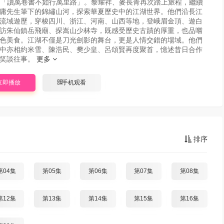
「讀萬卷書不如行萬里路」。黎耀祥、麥長青再次踏上旅程，繼續
庸先生筆下的錦繡山河，探索華夏歷史中的江湖世界。他們沿長江
流域遊歷，穿梭四川、浙江、河南、山西等地，登峨眉金頂、遊白
訪朱仙鎮岳飛廟、探嵩山少林寺，既感受歷史古蹟的厚重，也品嚐
色美食。江湖不僅是刀光劍影的舞台，更是人情交錯的場域。他們
中亦相約米雪、陳浩民、樊少皇、呂頌賢再度聚首，憶述昔日合作
笑談往事。
更多
立即播放
手机观看
排序
第04集
第05集
第06集
第07集
第08集
第12集
第13集
第14集
第15集
第16集