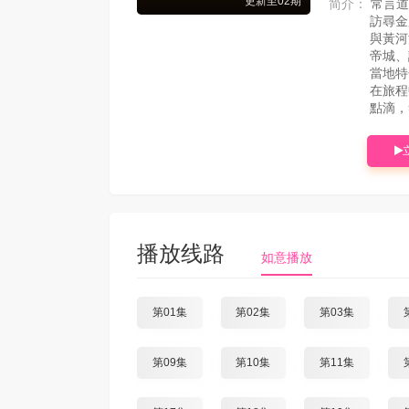
更新至02期
简介：
常言道
訪尋金
與黃河
帝城、
當地特
在旅程
點滴，
播放线路
如意播放
第01集
第02集
第03集
第09集
第10集
第11集