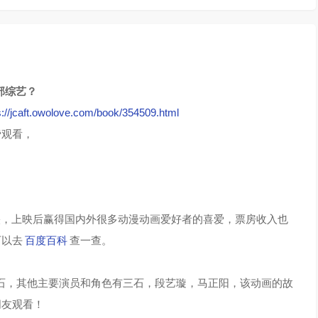
部综艺？
s://jcaft.owolove.com/book/354509.html
费观看，
陆上映，上映后赢得国内外很多动漫动画爱好者的喜爱，票房收入也
可以去
百度百科
查一查。
石，其他主要演员和角色有三石，段艺璇，马正阳，该动画的故
朋友观看！