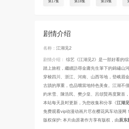
第17集
第18集
第19集
剧情介绍
名称：
江湖见2
剧情介绍：
综艺《江湖见2》是一部好看的
踏上旅程，繼續訪尋金庸先生筆下的錦繡山
穿梭四川、浙江、河南、山西等地，登峨眉
古蹟的厚重，也品嚐當地特色美食。江湖不
約米雪、陳浩民、樊少皇、呂頌賢再度聚首
本站每天及时更新，为您收集和分享《
江湖见
免费观看vip动漫动画片尽在樱花风车动漫网
版权保护: 本片由原著作方享有版权，由
辰东