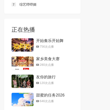
con2021
综艺哔哔姬
7
正在热播
开始奏乐开始舞
756次点播
家乡美食大赛
280次点播
友你的旅行
120次点播
甜蜜的任务2026
646次点播