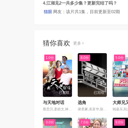
4.江湖见2一共多少集？更新完结了吗？
猫眼
网友：该片共1集，目前更新至02期
猜你喜欢
更多
1.0分
8.0分
5.0分
已完结
已完结
与天地对话
选角
蔡思贝,姜皓文,林盛斌,余文乐
谢君豪,袁富华,陈湛文,凌文龙
3.0分
7.0分
9.0分