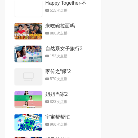
Happy Together-不
是一个人真好
515次点播
来吃碗拉面吗
880次点播
自然系女子旅行3
153次点播
家传之“保”2
570次点播
姐姐当家2
823次点播
宇宙帮帮忙
966次点播