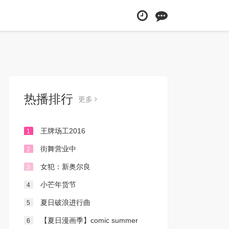
热播排行
更多
王牌场工2016
1
街舞营业中
2
女犯：新奥尔良
3
小芒年货节
4
夏日破浪进行曲
5
【夏日漫画季】comic summer
6