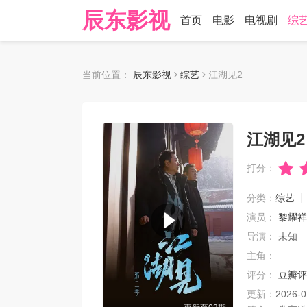
辰东影视
首页
电影
电视剧
综
当前位置：
辰东影视
综艺
江湖见2
江湖见2
打分：
分类：
综艺
演员：
黎耀祥
导演：
未知
主角：
评分：
豆瓣评
更新：
2026-0