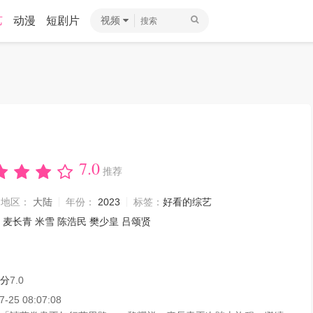
艺
动漫
短剧片
视频
7.0
推荐
地区：
大陆
年份：
2023
标签：
好看的综艺
麦长青
米雪
陈浩民
樊少皇
吕颂贤
分
7.0
7-25 08:07:08