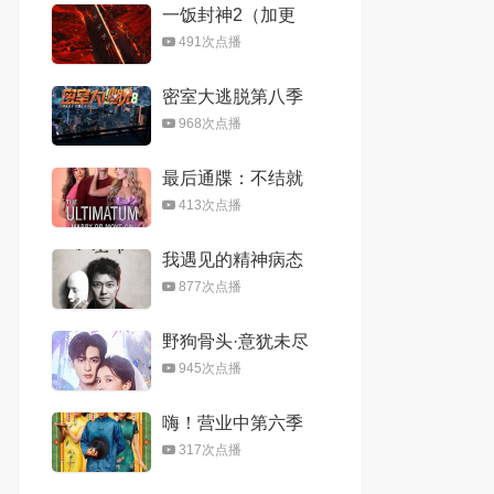
一饭封神2（加更
版）
491次点播
密室大逃脱第八季
968次点播
最后通牒：不结就
分第四季
413次点播
我遇见的精神病态
者
877次点播
野狗骨头·意犹未尽
945次点播
嗨！营业中第六季
317次点播