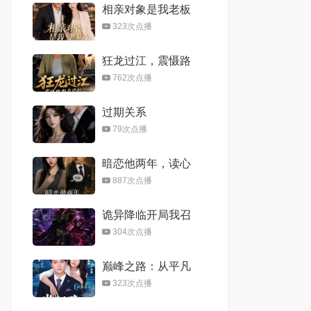
相亲对象是我老板
323次点播
狂龙过江，震慑路
怒症司机
762次点播
过期关系
79次点播
暗恋他两年，读心
后我醒了
887次点播
诡异降临开局我召
唤黑白无常第三季
304次点播
巅峰之路：从平凡
到传奇
323次点播