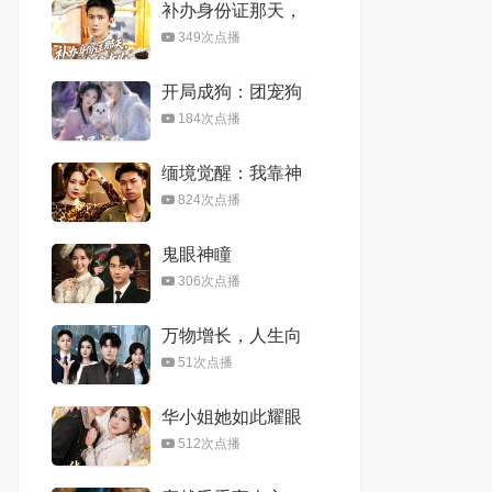
补办身份证那天，
我凭白多了个女儿
349次点播
开局成狗：团宠狗
师妹，我的师门全
184次点播
是大妖2
缅境觉醒：我靠神
眼破局求生
824次点播
鬼眼神瞳
306次点播
万物增长，人生向
上
51次点播
华小姐她如此耀眼
夺目
512次点播