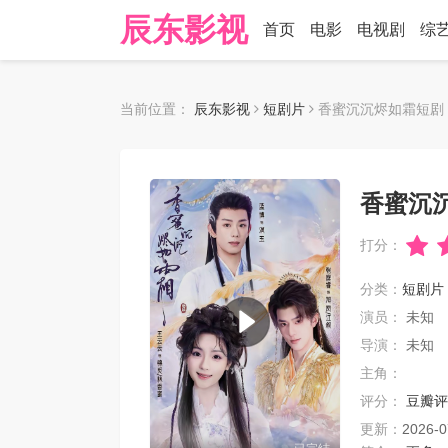
辰东影视
首页
电影
电视剧
综
当前位置：
辰东影视
短剧片
香蜜沉沉烬如霜短剧
香蜜沉
打分：
分类：
短剧片
演员：
未知
导演：
未知
主角：
评分：
豆瓣评
更新：
2026-0