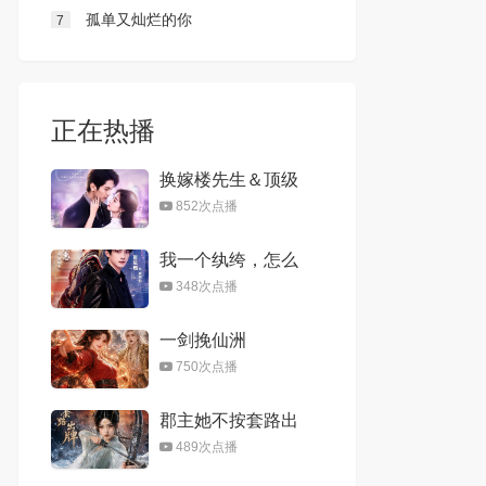
孤单又灿烂的你
7
正在热播
换嫁楼先生＆顶级
偏宠：楼先生他蓄
852次点播
谋成婚
我一个纨绔，怎么
镇得住太后娘娘
348次点播
一剑挽仙洲
750次点播
郡主她不按套路出
牌
489次点播