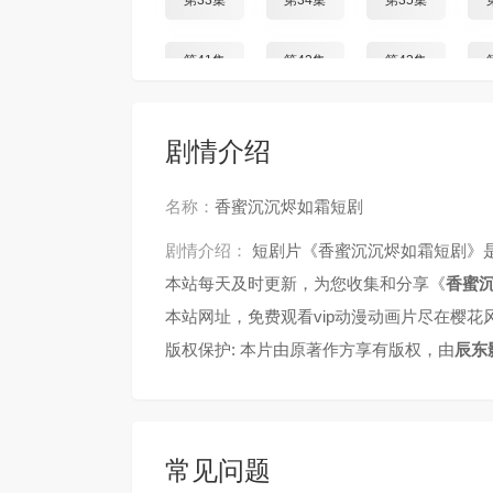
第33集
第34集
第35集
第41集
第42集
第43集
第49集
第50集
第51集
剧情介绍
第57集
第58集
第59集
名称：
香蜜沉沉烬如霜短剧
第65集
第66集
第67集
剧情介绍：
短剧片《香蜜沉沉烬如霜短剧》
本站每天及时更新，为您收集和分享《
香蜜
第73集
第74集
第75集
本站网址，免费观看vip动漫动画片尽在樱花
版权保护: 本片由原著作方享有版权，由
辰东
第81集
第82集
第83集
第89集
第90集
第91集
常见问题