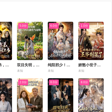
5.0分
6.0分
1.0分
已完结
已完结
已完结
已完结
别惹我弟，他人狠话不多
双目失明，捡了四只神兽当宠物
纯阳邪少！未婚妻哭着求原谅
娇憨小世子妃：王爷别装了
未知
未知
未知
2.0分
8.0分
8.0分