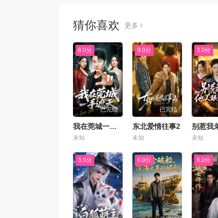
猜你喜欢
更多
8.0分
9.0分
3.0分
已完结
已完结
我在莞城一手遮天
东北爱情往事2
未知
未知
未知
3.0分
6.0分
6.0分