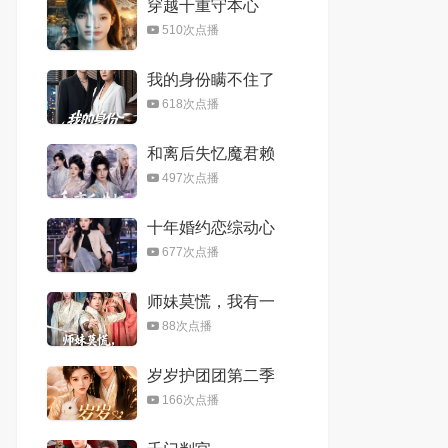
穿越千重守本心
510次点播
我的身份瞒不住了
618次点播
和离后失忆魔君赖
上我
497次点播
十年婚约恋综动心
677次点播
师妹莫慌，我有一
剑平天下
88次点播
岁岁护团团第二季
166次点播