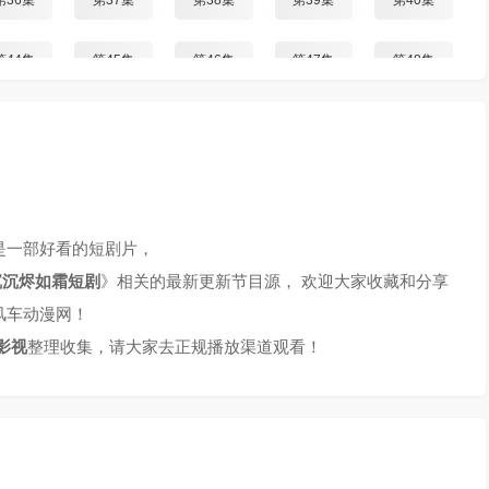
第36集
第37集
第38集
第39集
第40集
第44集
第45集
第46集
第47集
第48集
第52集
第53集
第54集
第55集
第56集
第60集
第61集
第62集
第63集
第64集
第68集
第69集
第70集
第71集
第72集
是一部好看的短剧片，
沉沉烬如霜短剧
》相关的最新更新节目源， 欢迎大家收藏和分享
第76集
第77集
第78集
第79集
第80集
风车动漫网！
影视
整理收集，请大家去正规播放渠道观看！
第84集
第85集
第86集
第87集
第88集
第92集
第93集
第94集
第95集