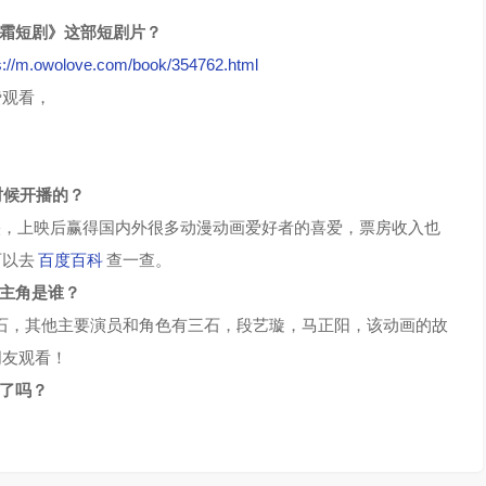
如霜短剧》这部短剧片？
s://m.owolove.com/book/354762.html
费观看，
时候开播的？
陆上映，上映后赢得国内外很多动漫动画爱好者的喜爱，票房收入也
可以去
百度百科
查一查。
演主角是谁？
石，其他主要演员和角色有三石，段艺璇，马正阳，该动画的故
朋友观看！
结了吗？