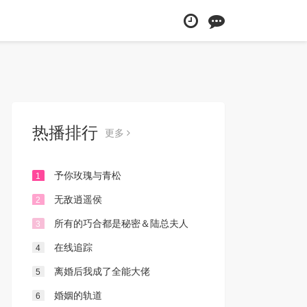
热播排行
更多
予你玫瑰与青松
1
无敌逍遥侯
2
所有的巧合都是秘密＆陆总夫人
3
她只想离婚
在线追踪
4
离婚后我成了全能大佬
5
婚姻的轨道
6