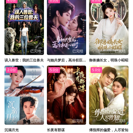
4.0分
6.0分
8.0分
已完结
已完结
已完结
误入兽世：我的三位兽夫
与她共梦后，高冷权臣心动了
御兽嫡长女，明珠小昭昭
2.0分
5.0分
5.0分
已完结
已完结
已完结
沉溺月光
长夜有郡谋
傅指挥的偏爱，人尽皆知