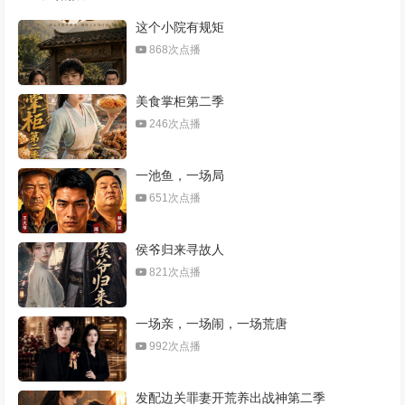
这个小院有规矩
868次点播
美食掌柜第二季
246次点播
一池鱼，一场局
651次点播
侯爷归来寻故人
821次点播
一场亲，一场闹，一场荒唐
992次点播
发配边关罪妻开荒养出战神第二季