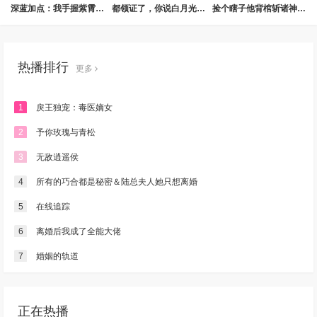
深蓝加点：我手握紫霄神雷
都领证了，你说白月光是真爱我及时止损
捡个瞎子他背棺斩诸神第三季
热播排行
更多
1
戾王独宠：毒医嫡女
2
予你玫瑰与青松
3
无敌逍遥侯
4
所有的巧合都是秘密＆陆总夫人她只想离婚
5
在线追踪
6
离婚后我成了全能大佬
7
婚姻的轨道
正在热播