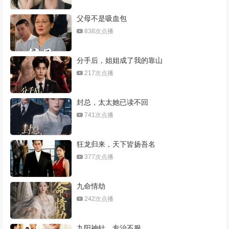
父母不是吸血包
838次点播
分手后，姐姐成了我的靠山
217次点播
封总，太太她已读不回
741次点播
狂龙归来，天下皆扬吾名
377次点播
九命情劫
242次点播
九阳神针，专治不服