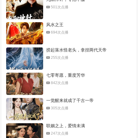
501次点播
风水之王
694次点播
捞起落水怪老头，拿捏两代天帝
255次点播
七零寄愿，重度芳华
842次点播
一觉醒来就成了千古一帝
305次点播
联姻之上，爱情未满
247次点播