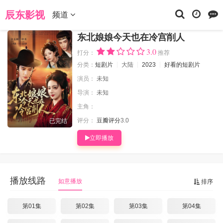
当前位置：
辰东影视
短剧片
东北娘娘今天也在冷宫削人
辰东影视
频道
东北娘娘今天也在冷宫削人
3.0
打分：
推荐
分类：
短剧片
大陆
2023
好看的短剧片
演员：
未知
导演：
未知
主角：
评分：
豆瓣评分
3.0
已完结
立即播放
播放线路
如意播放
排序
第01集
第02集
第03集
第04集