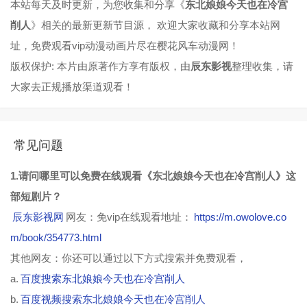
本站每天及时更新，为您收集和分享《
东北娘娘今天也在冷宫
第49集
第50集
第51集
第52集
削人
》相关的最新更新节目源， 欢迎大家收藏和分享本站网
第53集
第54集
第55集
第56集
址，免费观看vip动漫动画片尽在樱花风车动漫网！
版权保护: 本片由原著作方享有版权，由
辰东影视
整理收集，请
第57集
第58集
第59集
第60集
大家去正规播放渠道观看！
第61集
第62集
第63集
第64集
第65集
第66集
第67集
第68集
常见问题
第69集
第70集
第71集
第72集
1.请问哪里可以免费在线观看《东北娘娘今天也在冷宫削人》这
第73集
第74集
第75集
部短剧片？
辰东影视网
网友：免vip在线观看地址：
https://m.owolove.co
m/book/354773.html
其他网友：你还可以通过以下方式搜索并免费观看，
a.
百度搜索东北娘娘今天也在冷宫削人
b.
百度视频搜索东北娘娘今天也在冷宫削人