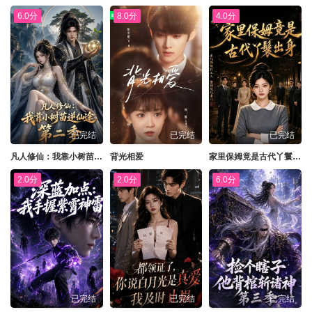
6.0分
8.0分
4.0分
已完结
已完结
已完结
凡人修仙：我靠小树苗逆仙途第二季
背光相爱
家里保姆竟是古代丫鬟出身
2.0分
2.0分
6.0分
已完结
已完结
已完结