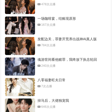
478次点播
一场咖啡宴，结账现原形
167次点播
发配边关，罪妻开荒养出战神AI真人版
784次点播
魂游世间看他赎罪，我终放下执念轮回
240次点播
八零福妻旺夫日常
7次点播
掉马后，大佬独宠我
646次点播