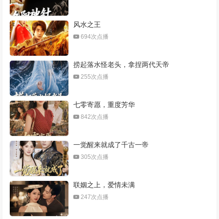
风水之王
694次点播
捞起落水怪老头，拿捏两代天帝
255次点播
七零寄愿，重度芳华
842次点播
一觉醒来就成了千古一帝
305次点播
联姻之上，爱情未满
247次点播