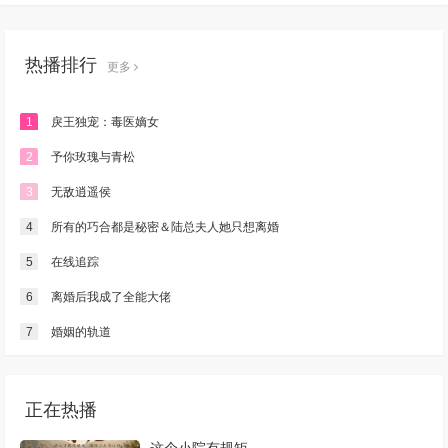
热播排行
更多
1
戾王独宠：毒医嫡女
2
予你玫瑰与青松
3
无敌逍遥侯
4
所有的巧合都是秘密＆陆总夫人她只想离婚
5
在线追踪
6
离婚后我成了全能大佬
7
婚姻的轨道
正在热播
这个小院有规矩