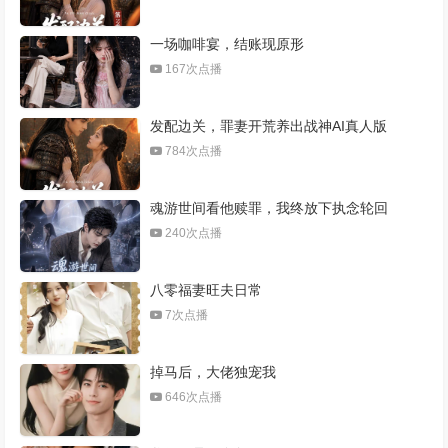
一场咖啡宴，结账现原形
167次点播
发配边关，罪妻开荒养出战神AI真人版
784次点播
魂游世间看他赎罪，我终放下执念轮回
240次点播
八零福妻旺夫日常
7次点播
掉马后，大佬独宠我
646次点播