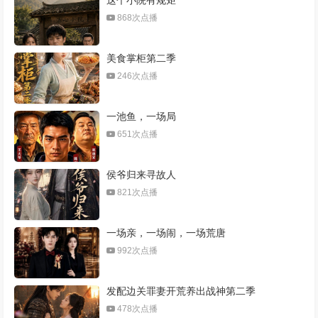
868次点播
美食掌柜第二季
246次点播
一池鱼，一场局
651次点播
侯爷归来寻故人
821次点播
一场亲，一场闹，一场荒唐
992次点播
发配边关罪妻开荒养出战神第二季
478次点播