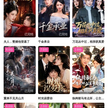
已完结
已完结
已完结
夫人，赘婿他登基了
千金承业
万花丛中过，相亲获真爱
6.0分
7.0分
1.0分
已完结
已完结
已完结
重来不见关山月
时光误爱你
纨绔驸马有点坏，公主争着爱
6.0分
2.0分
8.0分