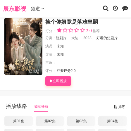
当前位置：
辰东影视
短剧片
捡个傻婿竟是落难皇嗣
辰东影视
频道
捡个傻婿竟是落难皇嗣
2.0
打分：
推荐
分类：
短剧片
大陆
2023
好看的短剧片
演员：
未知
导演：
未知
主角：
评分：
豆瓣评分
2.0
已完结
立即播放
播放线路
如意播放
排序
第01集
第02集
第03集
第04集