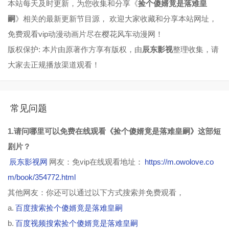
本站每天及时更新，为您收集和分享《
捡个傻婿竟是落难皇
嗣
》相关的最新更新节目源， 欢迎大家收藏和分享本站网址，
免费观看vip动漫动画片尽在樱花风车动漫网！
版权保护: 本片由原著作方享有版权，由
辰东影视
整理收集，请
大家去正规播放渠道观看！
常见问题
1.请问哪里可以免费在线观看《捡个傻婿竟是落难皇嗣》这部短
剧片？
辰东影视网
网友：免vip在线观看地址：
https://m.owolove.co
m/book/354772.html
其他网友：你还可以通过以下方式搜索并免费观看，
a.
百度搜索捡个傻婿竟是落难皇嗣
b.
百度视频搜索捡个傻婿竟是落难皇嗣