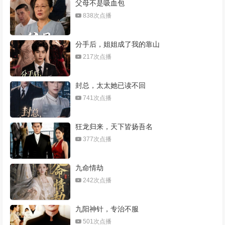
父母不是吸血包
838次点播
分手后，姐姐成了我的靠山
217次点播
封总，太太她已读不回
741次点播
狂龙归来，天下皆扬吾名
377次点播
九命情劫
242次点播
九阳神针，专治不服
501次点播