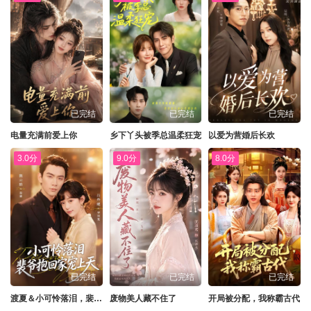
已完结
已完结
已完结
电量充满前爱上你
乡下丫头被季总温柔狂宠
以爱为营婚后长欢
3.0分
9.0分
8.0分
已完结
已完结
已完结
渡夏＆小可怜落泪，裴爷抱回家宠上天
废物美人藏不住了
开局被分配，我称霸古代