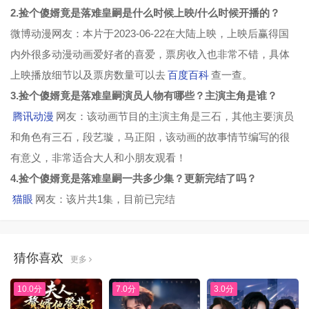
2.捡个傻婿竟是落难皇嗣是什么时候上映/什么时候开播的？
微博动漫网友：本片于2023-06-22在大陆上映，上映后赢得国
内外很多动漫动画爱好者的喜爱，票房收入也非常不错，具体
上映播放细节以及票房数量可以去
百度百科
查一查。
3.捡个傻婿竟是落难皇嗣演员人物有哪些？主演主角是谁？
腾讯动漫
网友：该动画节目的主演主角是三石，其他主要演员
和角色有三石，段艺璇，马正阳，该动画的故事情节编写的很
有意义，非常适合大人和小朋友观看！
4.捡个傻婿竟是落难皇嗣一共多少集？更新完结了吗？
猫眼
网友：该片共1集，目前已完结
猜你喜欢
更多
10.0分
7.0分
3.0分